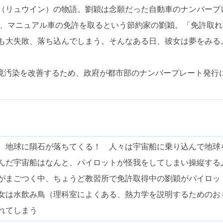
（リュウイン）の物語。劉穎は念願だった自動車のナンバープ
ら、マニュアル車の免許を取るという節約家の劉穎。「免許取
も大失敗、落ち込んでしまう。そんなある日、彼女は夢をみる
境汚染を改善するため、政府が都市部のナンバープレート発行
。地球に隕石が落ちてくる！ 人々は宇宙船に乗り込んで地球
んだ宇宙船はなんと、パイロットが怪我をしてしまい操縦する
がまごつく中、ちょうど教習所で免許取得中の劉穎がパイロッ
女は水飲み鳥（理科室によくある、熱力学を説明するためのお
れてしまう