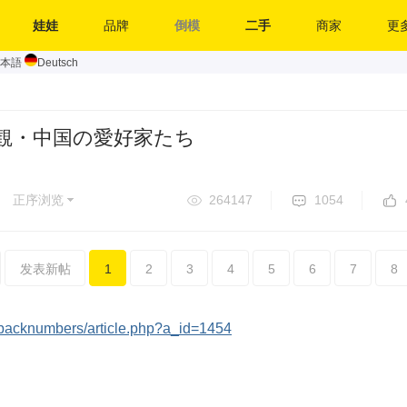
娃娃
品牌
倒模
二手
商家
更多
本語
Deutsch
観・中国の愛好家たち
正序浏览
264147
1054
发表新帖
1
2
3
4
5
6
7
8
/backnumbers/article.php?a_id=1454