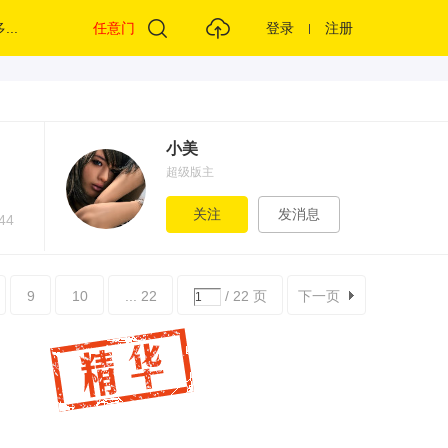
...
任意门
登录
注册
小美
超级版主
关注
发消息
44
9
10
... 22
/ 22 页
下一页