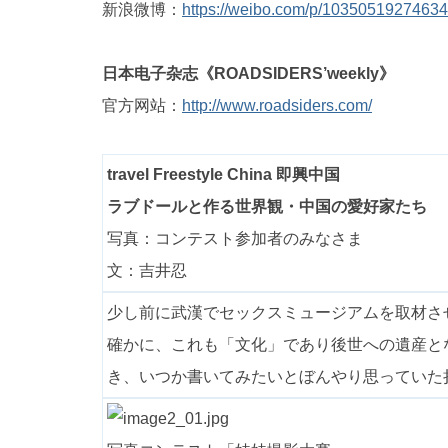
新浪微博：
https://weibo.com/p/1035051927463
日本电子杂志《ROADSIDERS’weekly》
官方网站：
http://www.roadsiders.com/
travel Freestyle China 即興中国
ラブドールと作る世界観・中国の愛好家たち
写真：コンテスト参加者のみなさま
文：吉井忍
少し前に武漢でセックスミュージアムを取材さ
確かに、これも「文化」であり後世への遺産と
き、いつか書いてみたいとぼんやり思っていた