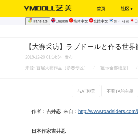
首页
社区▼
Translate
English
简体中文
繁體中文
한국 사람
日
发布页
签到
【大赛采访】ラブドールと作る世界
2018-12-20 01:14:34
发布
来源:
首届大赛作品（参赛专区）
/
[显示全部楼层]
/
与AT聊天
不看TA的主题
作者：
吉井忍
来自：
http://www.roadsiders.com
日本作家吉井忍