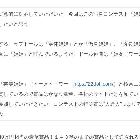
好意的に対応していただいた。今回はこの写真コンテスト「娃
したいと思う。
する。ラブドールは「実体娃娃」とか「倣真娃娃」、「充気娃
単に「娃娃」と呼んでいるようだ。ドール仲間は「娃友（ワー
ム「芸美娃娃」（イーメイ・ワー
https://22doll.com/
）と検索エ
賛しているので賞品はかなり豪華、各社のサイトだけを見てい
参照していただきたい。コンテストの特等賞は“人造人”つまり
ぶ。
40万円相当の豪華賞品！１～３等のまでの賞品として送られる