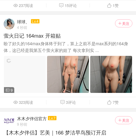
237阅读
15评论
1
赞



球球、
Lv.4
关注

4 秒前
萤火日记 164max 开箱贴
盼了好久的164max身体终于到了，算上之前不是max系列的164身
体，这已经是我第五个萤火家的娃了 每次拿到实 ...
9

323阅读
3评论
7
赞



木木夕伴侣官方
Lv.7
关注

9 秒前
【木木夕伴侣】艺美｜166 梦洁早鸟预订开启