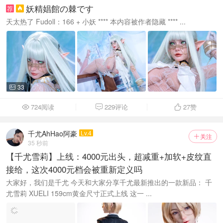
妖精娼館の棘です
荐

天太热了 Fudoll：166 + 小妖 **** 本内容被作者隐藏 **** ...
33

724阅读
229评论
27
赞



千尤AhHao阿豪
Lv.4
关注

35 秒前
【千尤雪莉】上线：4000元出头，超减重+加软+皮纹直
接给，这次4000元档会被重新定义吗
大家好，我们是千尤 今天和大家分享千尤最新推出的一款新品： 千
尤雪莉 XUELI 159cm黄金尺寸正式上线 这一 ...