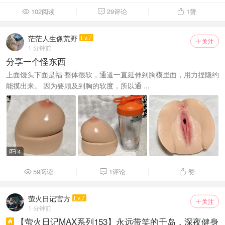
102阅读
29评论
1
赞



茫茫人生像荒野
Lv.7
关注

1 分钟前
分享一个怪东西
上面馒头下面是福 整体很软，通道一直延伸到胸模里面，用力捏隐约
能摸出来。 因为要顾及到胸的软度，所以通 ...
4

59阅读
1评论
赞



萤火日记官方
Lv.7
关注

1 分钟前
【萤火日记MAX系列153】永远带笑的千岛，深夜健身
