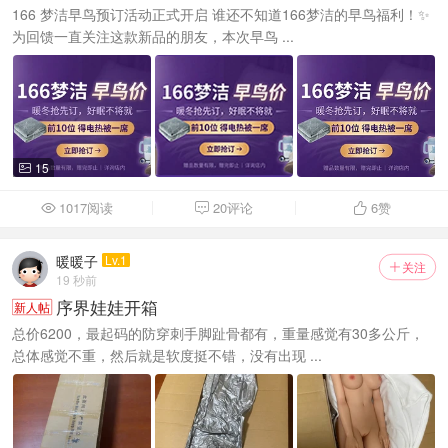
166 梦洁早鸟预订活动正式开启 谁还不知道166梦洁的早鸟福利！✨
为回馈一直关注这款新品的朋友，本次早鸟 ...
15

1017阅读
20评论
6
赞



暖暖子
Lv.1
关注

19 秒前
序界娃娃开箱
新人帖
总价6200，最起码的防穿刺手脚趾骨都有，重量感觉有30多公斤，
总体感觉不重，然后就是软度挺不错，没有出现 ...