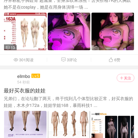
序界标配手脚趾骨 超减重，全身加软果冻熊！含头价格7K的大胸款
她不是在cosplay，她是在用身体演绎一场 ...
13

301阅读
3评论
6
赞



elimbo
Lv.5
关注

54 秒前
最好买衣服的娃娃
兄弟们，在论坛翻了两天，终于找到几个体型比较正常，好买衣服的
娃娃，木木夕172a，娃娃学姐168，暴雨科技1 ...