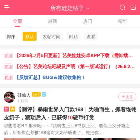
所有娃娃帖子




全部
最新
热门
精华
排序:
默认
发帖时间
回贴
查看
【2026年7月5日更新】艺美娃娃安卓APP下载（需卸载重装）
置顶
【公告】艺美论坛吧规及声明（第一版试运行）（26.6.23已更新） - 已获得
置顶
【反馈汇总】BUG＆建议收集帖！
置顶
硅仙人
Lv.7

关注

1 秒前
【测评】暴雨世界入门款168｜为啪而生，抓着馄饨
荐

10
皮奶子，猥琐后入 - 已获得
硬币打赏
都想看看B？那来吧～～#跳转去上回#书接上回。貌似上次开箱之
后，所有焦点都被168这对大奶子吸走了。先把你 ...