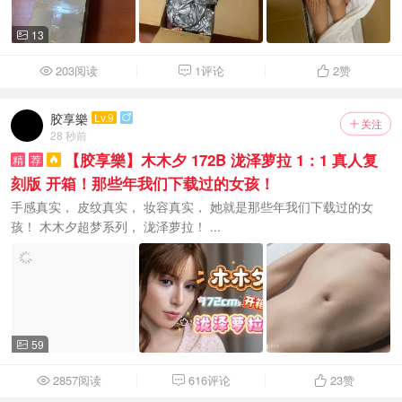
13

203阅读
1评论
2
赞



胶享樂
Lv.9

关注

28 秒前
【胶享樂】木木夕 172B 泷泽萝拉 1：1 真人复
精
荐

刻版 开箱！那些年我们下载过的女孩！
手感真实， 皮纹真实， 妆容真实， 她就是那些年我们下载过的女
孩！ 木木夕超梦系列， 泷泽萝拉！ ...
59

2857阅读
616评论
23
赞


