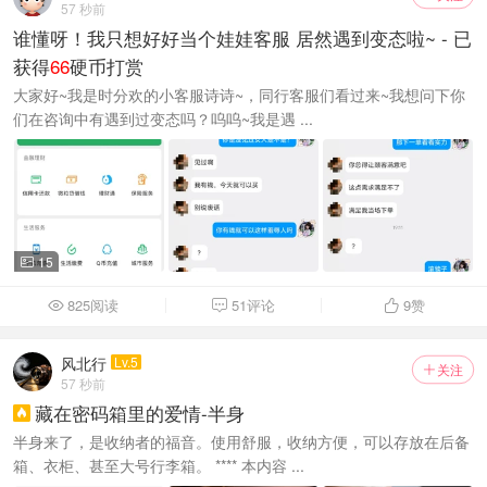
57 秒前
谁懂呀！我只想好好当个娃娃客服 居然遇到变态啦~ - 已
获得
66
硬币打赏
大家好~我是时分欢的小客服诗诗~，同行客服们看过来~我想问下你
们在咨询中有遇到过变态吗？呜呜~我是遇 ...
15

825阅读
51评论
9
赞



风北行
Lv.5
关注

57 秒前
藏在密码箱里的爱情-半身

半身来了，是收纳者的福音。使用舒服，收纳方便，可以存放在后备
箱、衣柜、甚至大号行李箱。 **** 本内容 ...