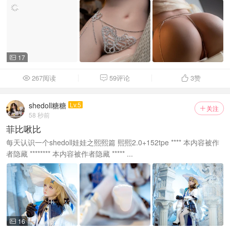
17

267阅读
59评论
3
赞



shedoll糖糖
Lv.5
关注

58 秒前
菲比啾比
每天认识一个shedoll娃娃之熙熙篇 熙熙2.0+152tpe **** 本内容被作
者隐藏 ******** 本内容被作者隐藏 ***** ...
16
