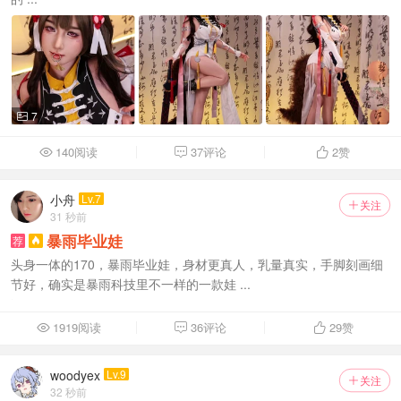
7

140阅读
37评论
2
赞



小舟
Lv.7
关注

31 秒前
暴雨毕业娃
荐

头身一体的170，暴雨毕业娃，身材更真人，乳量真实，手脚刻画细
节好，确实是暴雨科技里不一样的一款娃 ...
1919阅读
36评论
29
赞



woodyex
Lv.9
关注

32 秒前