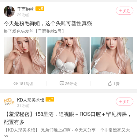
千面抱枕
Lv.5
关注

29 秒前
今天是粉毛御姐，这个头雕可塑性真强
换了粉色头发的【千面抱枕2号】
181阅读
26评论
1
赞



KD人形美术馆
Lv.7
关注

31 秒前
【羞涩秘密】158星涟，追视眼＋ROS口腔＋罕见脚踝，
配置有多
【KD人形美术馆】 兄弟们晚上好啊~ 今天来分享一个非常漂亮又大
的 ...