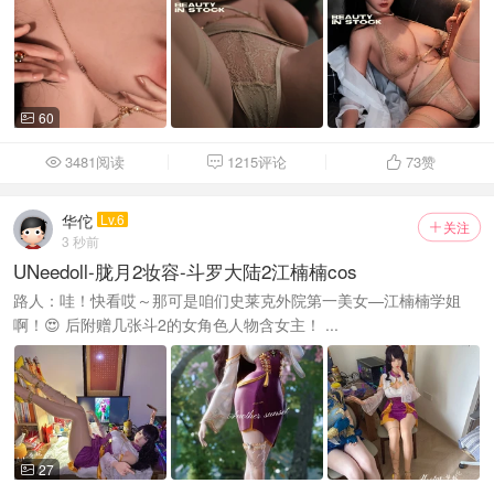
60

3481阅读
1215评论
73
赞



华佗
Lv.6
关注

3 秒前
UNeedoll-胧月2妆容-斗罗大陆2江楠楠cos
路人：哇！快看哎～那可是咱们史莱克外院第一美女—江楠楠学姐
啊！😍 后附赠几张斗2的女角色人物含女主！ ...
27
