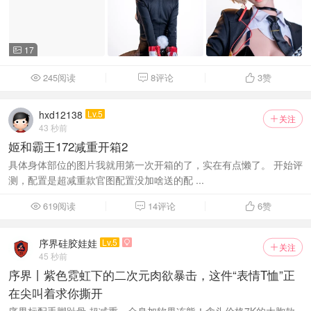
17

245阅读
8评论
3
赞



hxd12138
Lv.5
关注

43 秒前
姬和霸王172减重开箱2
具体身体部位的图片我就用第一次开箱的了，实在有点懒了。 开始评
测，配置是超减重款官图配置没加啥送的配 ...
619阅读
14评论
6
赞



序界硅胶娃娃
Lv.5

关注

45 秒前
序界丨紫色霓虹下的二次元肉欲暴击，这件“表情T恤”正
在尖叫着求你撕开