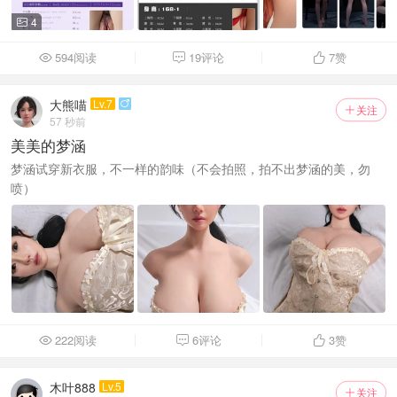
4

594阅读
19评论
7
赞



大熊喵
Lv.7

关注

57 秒前
美美的梦涵
梦涵试穿新衣服，不一样的韵味（不会拍照，拍不出梦涵的美，勿
喷）
222阅读
6评论
3
赞



木叶888
Lv.5
关注
