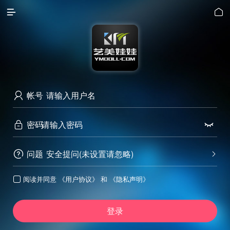


帐号

密码


问题
安全提问(未设置请忽略)


阅读并同意
《用户协议》
和
《隐私声明》

登录