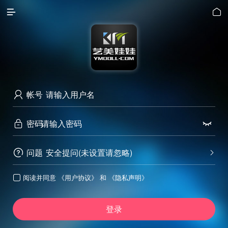


帐号

密码


问题
安全提问(未设置请忽略)


阅读并同意
《用户协议》
和
《隐私声明》

登录