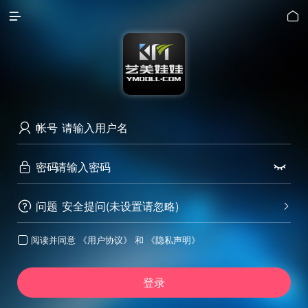


帐号

密码


问题
安全提问(未设置请忽略)


阅读并同意
《用户协议》
和
《隐私声明》

登录