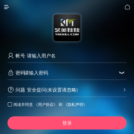


帐号

密码


问题
安全提问(未设置请忽略)


阅读并同意
《用户协议》
和
《隐私声明》

登录